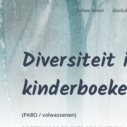
Selma Noort
Works
Diversiteit 
kinderboek
(PABO / volwassenen)