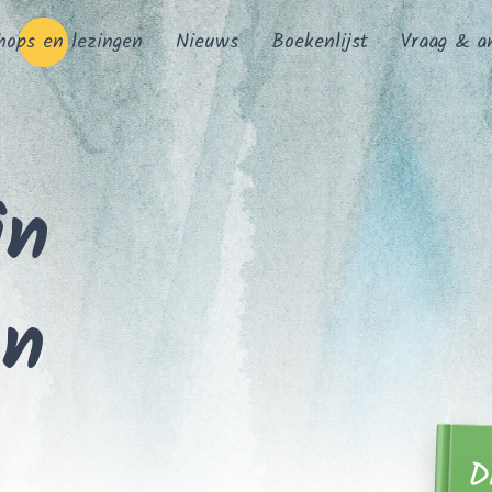
hops en lezingen
Nieuws
Boekenlijst
Vraag & a
in
en
D