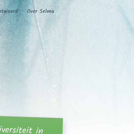
ntwoord
Over Selma
iversiteit in