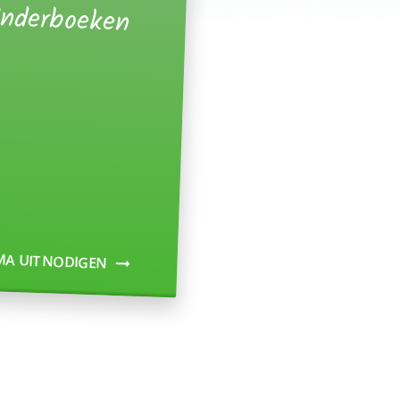
inderboeken
MA UITNODIGEN