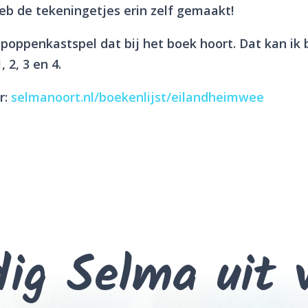
heb de tekeningetjes erin zelf gemaakt!
poppenkastspel dat bij het boek hoort. Dat kan ik b
, 2, 3 en 4.
r:
selmanoort.nl/boekenlijst/eilandheimwee
ig Selma uit 