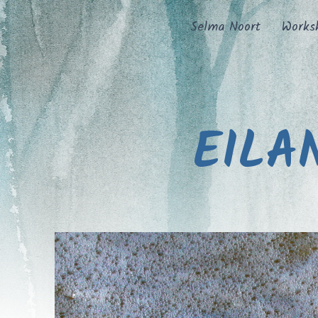
Selma Noort
Works
EILA