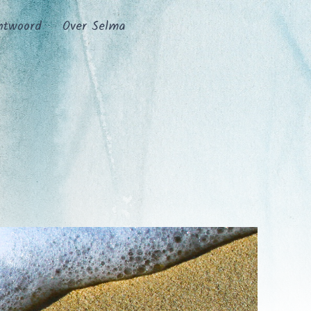
ntwoord
Over Selma