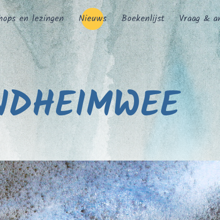
hops en lezingen
Nieuws
Boekenlijst
Vraag & a
NDHEIMWEE